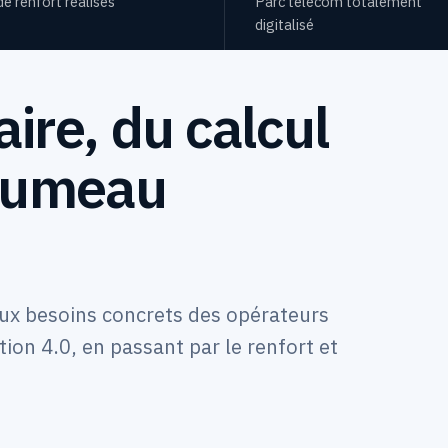
de renfort réalisés
Parc télécom totalement
digitalisé
ire, du calcul
 jumeau
aux besoins concrets des opérateurs
ion 4.0, en passant par le renfort et