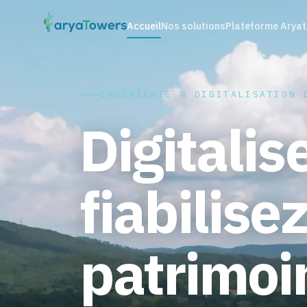
Accueil
Nos solutions
Plateforme Arya
INGÉNIERIE & DIGITALISATION 
Digitalis
fiabilise
patrimoi