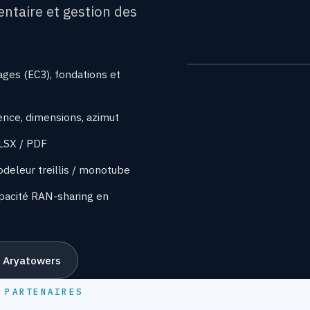
ntaire et gestion des
ges (EC3), fondations et
ence, dimensions, azimut
XLSX / PDF
deleur treillis / monotube
apacité RAN-sharing en
e Aryatowers
 PARTENAIRES