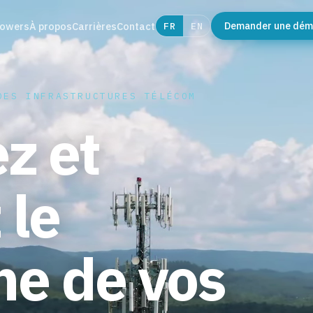
towers
À propos
Carrières
Contact
FR
EN
Demander une dé
DES INFRASTRUCTURES TÉLÉCOM
ez et
z
le
ne de vos