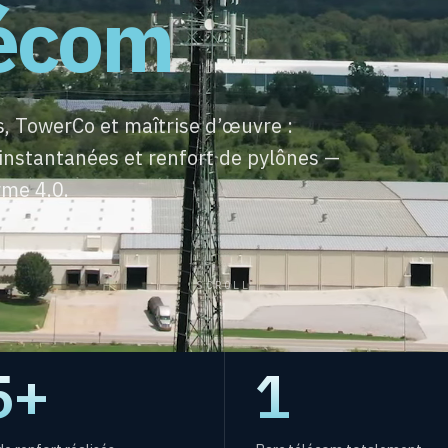
lécom
 TowerCo et maîtrise d’œuvre :
instantanées et renfort de pylônes —
rme 4.0.
SCROLL
5
+
1