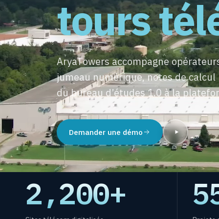
tours té
AryaTowers accompagne opérateurs,
jumeau numérique, notes de calcul 
du bureau d’études 1.0 à la platefo
Demander une démo
2,200
+
5