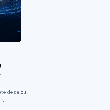
,
t
te de calcul
F.