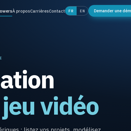
towers
À propos
Carrières
Contact
FR
EN
Demander une dé
E
ation
 jeu vidéo
iques : listez vos projets, modélisez